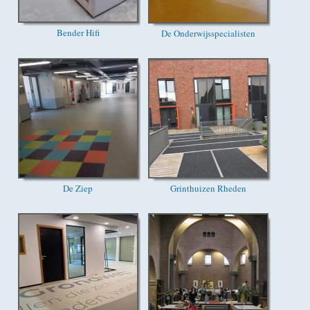
Bender Hifi
De Onderwijsspecialisten
De Ziep
Grinthuizen Rheden