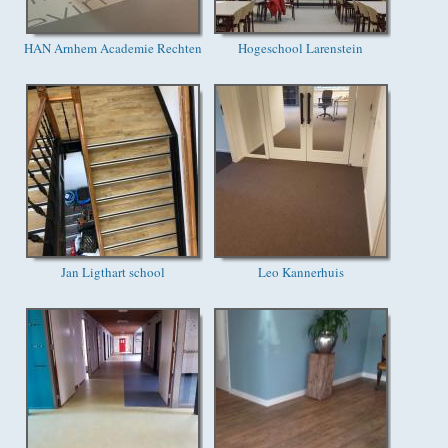
HAN Arnhem Academie Rechten
Hogeschool Larenstein
Jan Ligthart school
Leo Kannerhuis