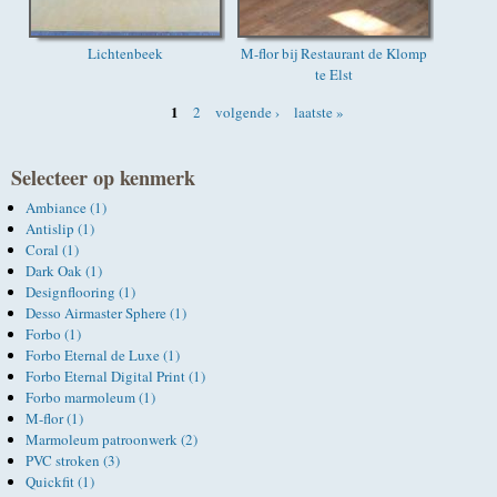
Lichtenbeek
M-flor bij Restaurant de Klomp
te Elst
1
2
volgende ›
laatste »
Pagina's
Selecteer op kenmerk
Ambiance (1)
Antislip (1)
Coral (1)
Dark Oak (1)
Designflooring (1)
Desso Airmaster Sphere (1)
Forbo (1)
Forbo Eternal de Luxe (1)
Forbo Eternal Digital Print (1)
Forbo marmoleum (1)
M-flor (1)
Marmoleum patroonwerk (2)
PVC stroken (3)
Quickfit (1)