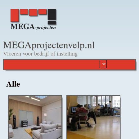
Overslaan en naar de
algemene inhoud gaan
MEGAprojectenvelp.nl
Vloeren voor bedrijf of instelling
Alle