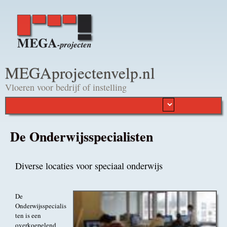
Overslaan en naar de
algemene inhoud gaan
MEGAprojectenvelp.nl
Vloeren voor bedrijf of instelling
De Onderwijsspecialisten
Diverse locaties voor speciaal onderwijs
De
Onderwijsspecialis
ten is een
overkoepelend