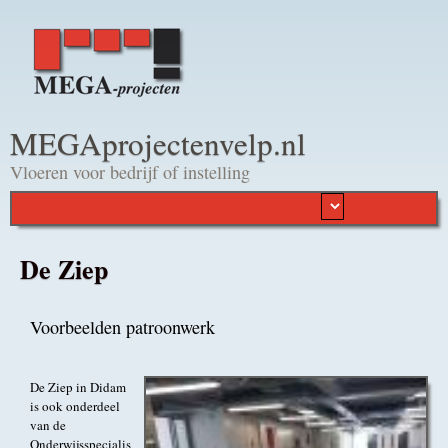
Overslaan en naar de
algemene inhoud gaan
MEGAprojectenvelp.nl
Vloeren voor bedrijf of instelling
De Ziep
Voorbeelden patroonwerk
De Ziep in Didam
is ook onderdeel
van de
Onderwijsspecialis